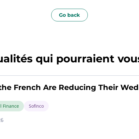
Go back
alités qui pourraient vous
the French Are Reducing Their We
l Finance
Sofinco
26