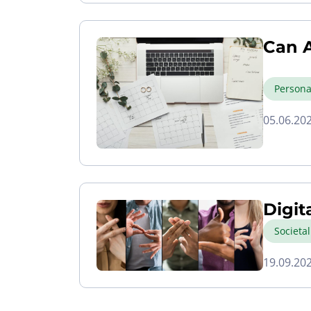
Can A
Persona
05.06.20
Digit
Societa
19.09.20