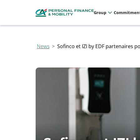
Cookies management panel
Allez au menu principal
Allez au contenu
Allez au pied de page
Group
Commitmen
Sofinco et IZI by EDF partenaires p
News