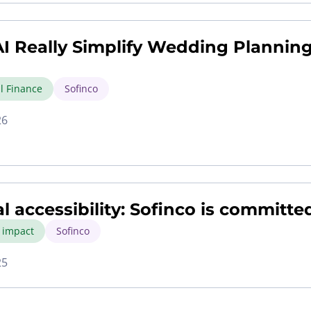
I Really Simplify Wedding Planning
l Finance
Sofinco
26
al accessibility: Sofinco is committe
l impact
Sofinco
25