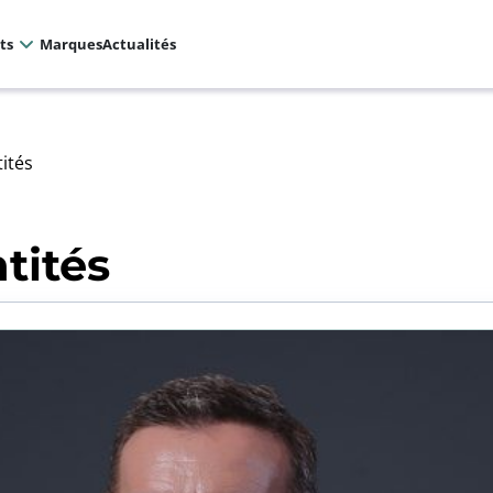
ts
Marques
Actualités
tités
tités