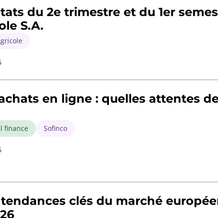
tats du 2e trimestre et du 1er semes
ole S.A.
gricole
6
 achats en ligne : quelles attentes
l finance
Sofinco
6
 tendances clés du marché européen
026