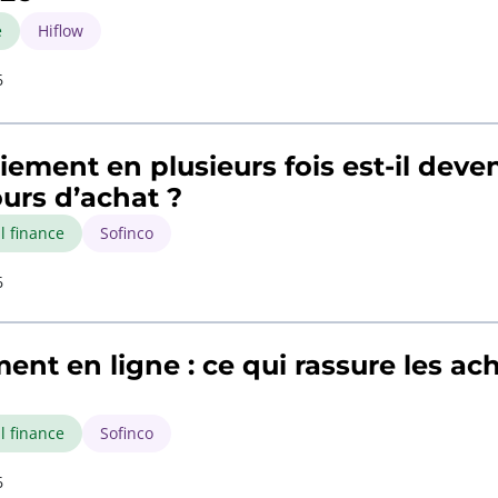
é
Hiflow
6
iement en plusieurs fois est-il dev
urs d’achat ?
l finance
Sofinco
6
ent en ligne : ce qui rassure les ac
l finance
Sofinco
6