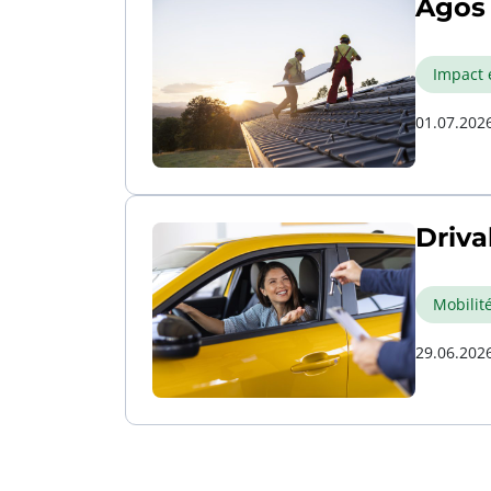
Agos 
Impact 
01.07.202
Driva
Mobilit
29.06.202