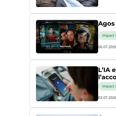
Agos 
Impact 
06.07.202
L’IA 
l’ac
Impact 
03.07.202