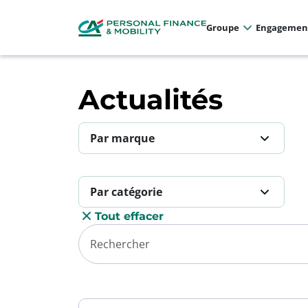
Panneau de gestion des cookies
Allez au menu principal
Allez au contenu
Allez au pied de page
Groupe
Engagemen
Actualités
Par marque
Par catégorie
Tout effacer