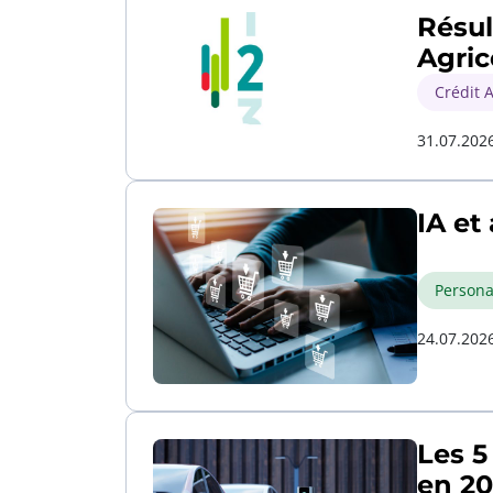
Résul
Agric
Crédit A
31.07.202
IA et
Persona
24.07.202
Les 5
en 2