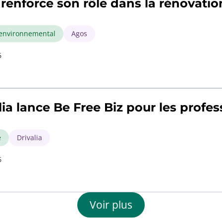
renforce son rôle dans la rénovatio
environnemental
Agos
6
lia lance Be Free Biz pour les profes
é
Drivalia
6
Voir plus