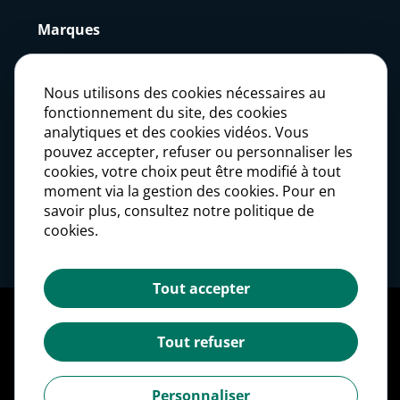
Marques
Actualités
Nous utilisons des cookies nécessaires au
fonctionnement du site, des cookies
analytiques et des cookies vidéos. Vous
Presse
pouvez accepter, refuser ou personnaliser les
cookies, votre choix peut être modifié à tout
moment via la gestion des cookies. Pour en
Carrières
savoir plus, consultez notre politique de
cookies.
Investisseurs
Tout accepter
Mentions légales
Politique des données personnelles
Tout refuser
Politique des cookies
Gestion des cookies
Personnaliser