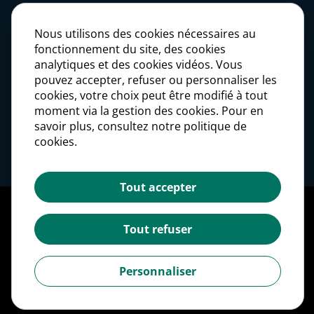
Actualités
Nous utilisons des cookies nécessaires au
fonctionnement du site, des cookies
analytiques et des cookies vidéos. Vous
Presse
pouvez accepter, refuser ou personnaliser les
cookies, votre choix peut être modifié à tout
moment via la gestion des cookies. Pour en
Carrières
savoir plus, consultez notre politique de
cookies.
Investisseurs
Tout accepter
Mentions légales
Politique des données personnelles
Tout refuser
Politique des cookies
Gestion des cookies
Personnaliser
Accessibilité : partiellement conforme
©2026 Crédit Agricole Personal Finance & Mobility