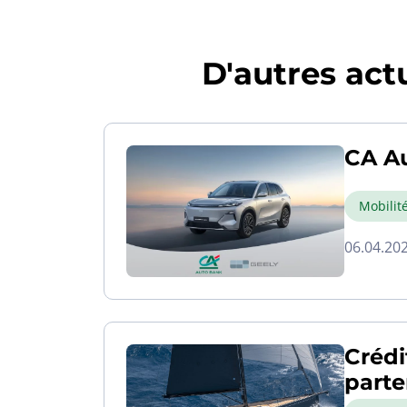
D'autres actu
CA Au
Mobilit
06.04.20
Crédi
parte