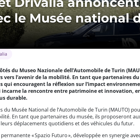
t Drivalia annoncent
ec le Musée national 
alia
ôtés du Museo Nazionale dell’Automobile de Turin (MAUTO
rs vers l’avenir de la mobilité. En tant que partenaires 
ns qui encouragent la réflexion sur l’impact environnem
i incarne la rencontre entre patrimoine et innovation, 
us durable.
és du Musée National de l’Automobile de Turin (MAUTO) pour 
obilité. En tant que partenaires du musée, ils proposeront au
 leurs déplacements quotidiens et des véhicules du futur.
on permanente « Spazio Futuro », développée en synergie ave