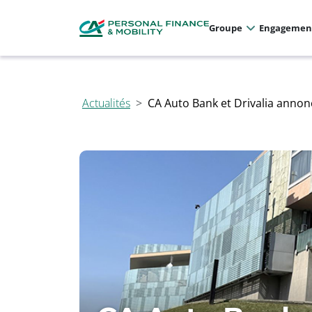
Panneau de gestion des cookies
Allez au menu principal
Allez au contenu
Allez au pied de page
Groupe
Engagemen
CA Auto Bank et Drivalia annon
Actualités