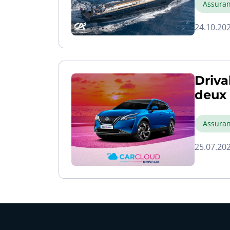
Assuran
24.10.20
Driva
deux
Assuran
25.07.20