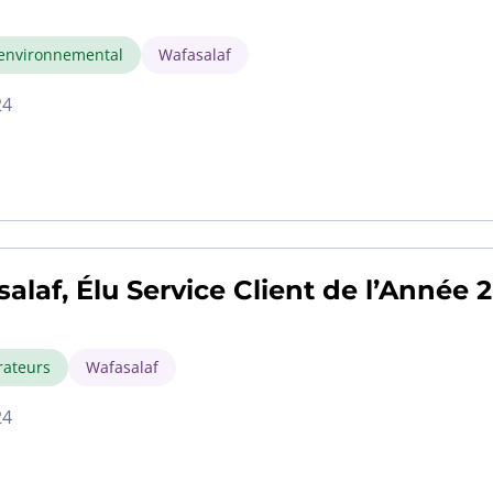
environnemental
Wafasalaf
24
alaf, Élu Service Client de l’Année 
rateurs
Wafasalaf
24