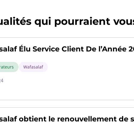
alités qui pourraient vous
alaf Élu Service Client De l’Année 
rateurs
Wafasalaf
24
alaf obtient le renouvellement de 