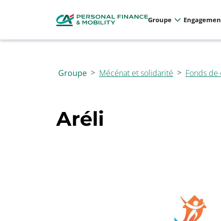
Panneau de gestion des cookies
Allez au menu principal
Allez au contenu
Allez au pied de page
Groupe
Engagemen
Groupe
Mécénat et solidarité
Fonds de 
Aréli