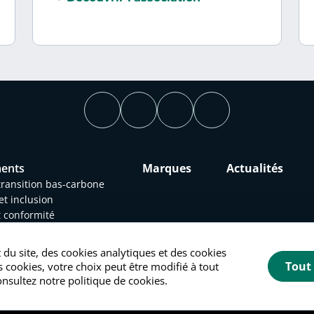
ents
Marques
Actualités
 transition bas-carbone
et inclusion
t conformité
e à engagements
du site, des cookies analytiques et des cookies
Tout
 cookies, votre choix peut être modifié à tout
nsultez notre politique de cookies.
ées personnelles
Politique des cookies
Gestion des cookies
©2026 Crédit Agricole Personal Finance & Mobility