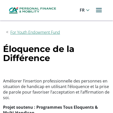
Panneau de gestion des cookies
Allez au menu principal
Allez au contenu
Allez au pied de page
Français
For Youth Endowment Fund
Éloquence de la
Différence
Améliorer l’insertion professionnelle des personnes en
situation de handicap en utilisant l’éloquence et la prise
de parole pour favoriser l’acceptation et l’affirmation de
soi.
Projet soutenu : Programmes Tous Eloquents &
Multi-Handicap