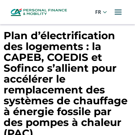
Panneau de gestion des cookies
Allez au menu principal
Allez au contenu
Allez au pied de page
Français
Plan d’électrification
des logements : la
CAPEB, COEDIS et
Sofinco s’allient pour
accélérer le
remplacement des
systèmes de chauffage
à énergie fossile par
des pompes à chaleur
(PAC)