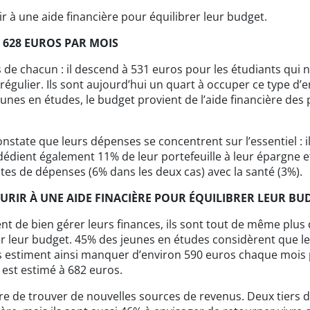
r à une aide financière pour équilibrer leur budget.
 628 EUROS PAR MOIS
de chacun : il descend à 531 euros pour les étudiants qui ne 
régulier. Ils sont aujourd’hui un quart à occuper ce type d
es en études, le budget provient de l’aide financière des p
nstate que leurs dépenses se concentrent sur l’essentiel : i
 dédient également 11% de leur portefeuille à leur épargne et
stes de dépenses (6% dans les deux cas) avec la santé (3%).
URIR À UNE AIDE FINACIÈRE POUR ÉQUILIBRER LEUR BU
ent de bien gérer leurs finances, ils sont tout de même plus
er leur budget. 45% des jeunes en études considèrent que le
Ils estiment ainsi manquer d’environ 590 euros chaque mois 
l est estimé à 682 euros.
ire de trouver de nouvelles sources de revenus. Deux tiers d