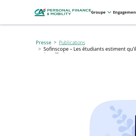
Panneau de gestion des cookies
Allez au menu principal
Allez au contenu
Allez au pied de page
Groupe
Engagemen
Presse
Publications
Sofinscope – Les étudiants estiment qu’
aujourd’hui