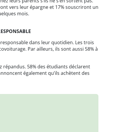
hez leurs parents s’ils ne s’en sortent pas.
ont vers leur épargne et 17% souscriront un
quelques mois.
 RESPONSABLE
responsable dans leur quotidien. Les trois
covoiturage. Par ailleurs, ils sont aussi 58% à
z répandus. 58% des étudiants déclarent
) annoncent également qu’ils achètent des