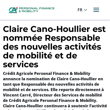
Panneau de gestion des cookies
Allez au menu principal
Allez au contenu
Allez au pied de page
Français
Claire Cano-Houllier est
nommée Responsable
des nouvelles activités
de mobilité et de
services
Crédit Agricole Personal Finance & Mobility
annonce la nomination de Claire Cano-Houllier en
tant que Responsable des nouvelles activités de
mobilité et de services. Elle reporte directement à
Vincent Carré, Directeur des Services de mobilité
de Crédit Agricole Personal Finance & Mobility.
Claire Cano-Houllier continuera à soutenir l’activité